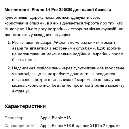
Можливості iPhone 14 Pro 256GB для вашої безпеки
Купертинівці щороку намагаються здивувати своїх
користувачів опціями, в яких відчувається турбота про тих, хто
їм довіряє. Цього року розробники створили кілька функцій, які
допомагають у складних ситуаціях:
Розпізнавання аварії. Айфон зможе визначити момент
аварії та зв'язатися з екстреними службами. Щоб зробити
це налаштування максимально надійним, виробник провів
безліч тестів.
Надсилання повідомлень через супутниковий зв'язок стане
у пригоді, якщо ви потребуєте допомоги і знаходитеся
поза зоною покриття стільникової мережі. Цією послугою
можна скористатися безплатно протягом 2 років з моменту
активації.
Характеристики
Процесор
Apple Bionic A16
Характеристики
Apple Bionic A16 6-ядерний ЦП з 2 ядрами