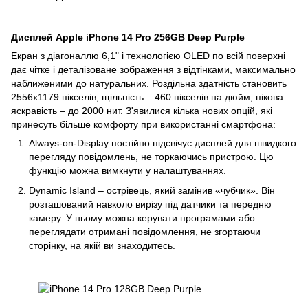
Дисплей Apple iPhone 14 Pro 256GB Deep Purple
Екран з діагоналлю 6,1" і технологією OLED по всій поверхні
дає чітке і деталізоване зображення з відтінками, максимально
наближеними до натуральних. Роздільна здатність становить
2556х1179 пікселів, щільність – 460 пікселів на дюйм, пікова
яскравість – до 2000 нит. З'явилися кілька нових опцій, які
принесуть більше комфорту при використанні смартфона:
Always-on-Display постійно підсвічує дисплей для швидкого
перегляду повідомлень, не торкаючись пристрою. Цю
функцію можна вимкнути у налаштуваннях.
Dynamic Island – острівець, який замінив «чубчик». Він
розташований навколо вирізу під датчики та передню
камеру. У ньому можна керувати програмами або
переглядати отримані повідомлення, не згортаючи
сторінку, на якій ви знаходитесь.