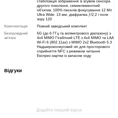
стабілізація зображення зі зсувом сенсора
другого покоління, семиелементний
об'єктив, 100% пікселів фокусування 12 Мп
Ultra Wide: 13 мм, діафрагма ƒ/2,2 і поле
зору 120
Комплектація
Повний заводський комплект
Безпровідний
5G (до 6 ГГц та міліметрового діапазону) з
зв'язок
4x4 MIMO Гігабітний LTE з 4x4 MIMO та LAA
Wi-Fi 6 (802.11ax) з MIMO 2x2 Bluetooth 5.3
Надширокосмуговий чіп для просторового
сприйняття NFC з режимом читання
Експрес-картки із запасом ходу
Відгуки
Додайте перший відгук