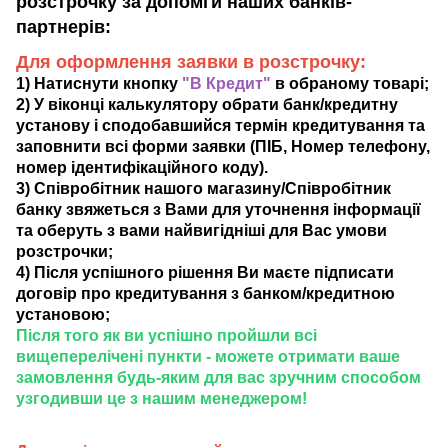
розстрочку за допомги наших банків-
партнерів:
Для оформлення заявки в розстрочку:
1) Натиснути кнопку
"В Кредит"
в обраному товарі;
2) У віконці калькулятору обрати банк/кредитну
установу і сподобавшийся термін кредитування та
заповнити всі форми заявки (ПІБ, Номер телефону,
номер ідентифікаційного коду).
3) Співробітник нашого магазину/Співробітник
банку звяжеться з Вами для уточнення інформації
та оберуть з вами найвигідніші для Вас умови
розстрочки;
4) Після успішного рішення Ви маєте підписати
договір про кредитування з банком/кредитною
установою;
Після того як ви успішно пройшли всі
вищеперелічені пункти - можете отримати ваше
замовлення будь-яким для вас зручним способом
узгодивши це з нашим менеджером!