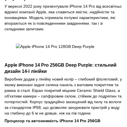
У вересні 2022 року презентували iPhone 14 Pro від всесвітньо
відомої компанії Apple, яка славиться якістю, надійністю та
інноваціями. Модель отримала потужні характеристики, які
впораються як із повсякденними завданнями, так і зі
складними запитами.
Apple iPhone 14 Pro 256GB Deep Purple: стильний
дизайн 14-ї лінійки
Виробник додав у лінійку новий колір – глибокий фіолетовий, у
якому виконані задня скляна панель з матовим покриттям та
рамка зі сталі. Екран покритий міцним Ceramic Shield Glass, а
об'єктиви камери – сапфіровим склом, стійким до подряпин та
потертостей. Корпус традиційно захищений від пилу та вологи
за стандартом IP68, що дозволяє занурювати пристрій у воду
на глибину до 6 м не довше, ніж на пів години.
Процесор та автономність iPhone 14 Pro 256GB