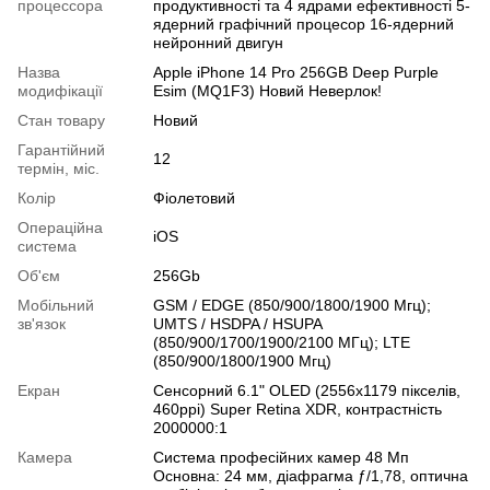
процессора
продуктивності та 4 ядрами ефективності 5-
ядерний графічний процесор 16-ядерний
нейронний двигун
Назва
Apple iPhone 14 Pro 256GB Deep Purple
модифікації
Esim (MQ1F3) Новий Неверлок!
Стан товару
Новий
Гарантійний
12
термін, міс.
Колір
Фіолетовий
Операційна
iOS
система
Об'єм
256Gb
Мобільний
GSM / EDGE (850/900/1800/1900 Мгц);
зв'язок
UMTS / HSDPA / HSUPA
(850/900/1700/1900/2100 МГц); LTE
(850/900/1800/1900 Мгц)
Екран
Сенсорний 6.1" OLED (2556x1179 пікселів,
460ppi) Super Retina XDR, контрастність
2000000:1
Камера
Система професійних камер 48 Мп
Основна: 24 мм, діафрагма ƒ/1,78, оптична