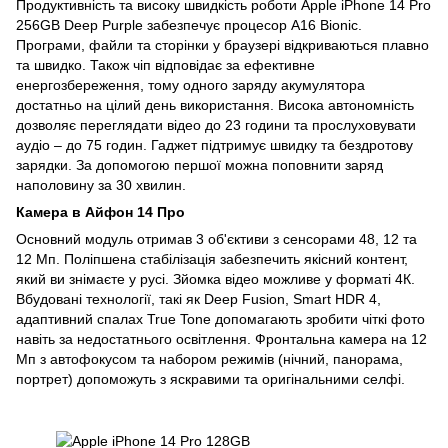
Продуктивність та високу швидкість роботи Apple iPhone 14 Pro
256GB Deep Purple забезпечує процесор A16 Bionic.
Програми, файли та сторінки у браузері відкриваються плавно
та швидко. Також чіп відповідає за ефективне
енергозбереження, тому одного заряду акумулятора
достатньо на цілий день використання. Висока автономність
дозволяє переглядати відео до 23 години та прослуховувати
аудіо – до 75 годин. Гаджет підтримує швидку та бездротову
зарядки. За допомогою першої можна поповнити заряд
наполовину за 30 хвилин.
Камера в Айфон 14 Про
Основний модуль отримав 3 об'єктиви з сенсорами 48, 12 та
12 Мп. Поліпшена стабілізація забезпечить якісний контент,
який ви знімаєте у русі. Зйомка відео можливе у форматі 4К.
Вбудовані технології, такі як Deep Fusion, Smart HDR 4,
адаптивний спалах True Tone допомагають зробити чіткі фото
навіть за недостатнього освітлення. Фронтальна камера на 12
Мп з автофокусом та набором режимів (нічний, панорама,
портрет) допоможуть з яскравими та оригінальними селфі.