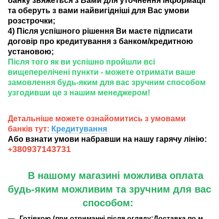
банку звяжеться з Вами для уточнення інформації
та оберуть з вами найвигідніші для Вас умови
розстрочки;
4) Після успішного рішення Ви маєте підписати
договір про кредитування з банком/кредитною
установою;
Після того як ви успішно пройшли всі
вищеперелічені пункти - можете отримати ваше
замовлення будь-яким для вас зручним способом
узгодивши це з нашим менеджером!
Детальніше можете ознайомитись з умовами
банків тут:
Кредитування
Або взнати умови набравши на нашу гарячу лінію:
380937143731
+
В нашому магазині можлива оплата
будь-яким можливим та зручним для вас
способом:
Готівкою (при отриманні після огляду:Доставка по м.