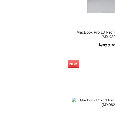
MacBook Pro 13 Reti
(MXK32
Ціну ут
New