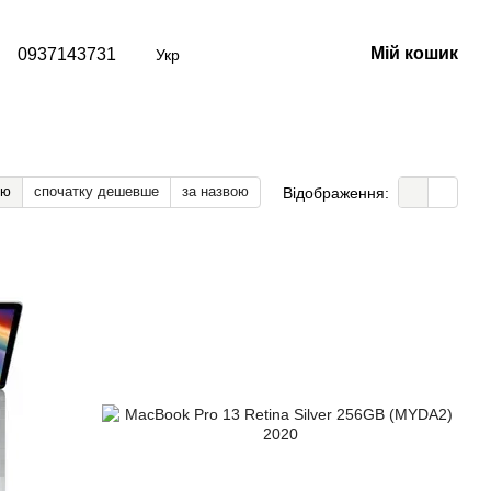
Мій кошик
0937143731
Укр
тю
спочатку дешевше
за назвою
Відображення: