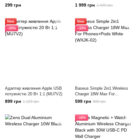
299 грн
1 999 грн
2 499 грн
New
New
−25%
−33%
Адаптер живлення Apple USB
Baseus Simple 2in1 Wireless
потужністю 20 Вт 1:1 (MU7V2)
Charger 18W Max For
Phones+Pods White (WXJK-02)
899 грн
599 грн
1 199 грн
899 грн
−16%