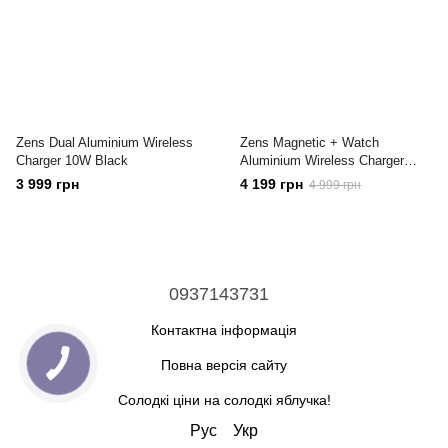
Zens Dual Aluminium Wireless
Zens Magnetic + Watch
Charger 10W Black
Aluminium Wireless Charger
Black with 30W USB-C PD Wall
3 999 грн
4 199 грн
4 999 грн
Charger
0937143731
Контактна інформація
Повна версія сайту
Солодкі ціни на солодкі яблучка!
Рус
Укр