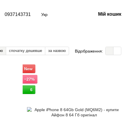
Мій кошик
0937143731
Укр
тю
спочатку дешевше
за назвою
Відображення:
New
−27%
6