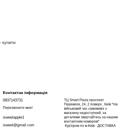
- купити
Контактна інформація
0937143731
ТЦ Smart Plaza проспект
Перемоги, 24, 2 поверх , Київ *На
Перезвоните мне!
військовий час самовивіз з
магазину недоступний, за
деталями звертайтесь за нашим
isweetapple1
контактним номером*
isweet@gmail.com
Кур'єром по м.Київ - ДОСТАВКА