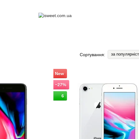
за популярніс
Сортування:
New
−27%
6