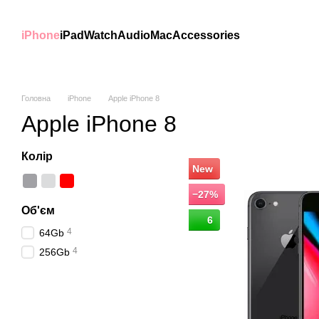
Перейти до основного контенту
iPhone
iPad
Watch
Audio
Mac
Accessories
Головна
iPhone
Apple iPhone 8
Apple iPhone 8
Колір
New
−27%
Об'єм
6
4
64Gb
4
256Gb