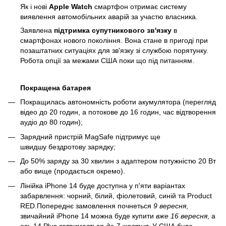
Як і нові
Apple Watch
смартфон отримає систему
виявлення автомобільних аварій за участю власника.
Заявлена
підтримка супутникового зв'язку
в
смартфонах нового покоління. Вона стане в пригоді при
позаштатних ситуаціях для зв'язку зі службою порятунку.
Робота опції за межами США поки що під питанням.
Покращена батарея
Покращилась автономність роботи акумулятора (перегляд
відео до 20 годин, а потокове до 16 годин, час відтворення
аудіо до 80 годин);
Зарядний пристрій MagSafe підтримує ще
швидшу бездротову зарядку;
До 50% заряду за 30 хвилин з адаптером потужністю 20 Вт
або вище (продається окремо).
Лінійка iPhone 14 буде доступна у п'яти варіантах
забарвлення: чорний, білий, фіолетовий, синій та Product
RED.
Попереднє замовлення почнеться
9 вересня
,
звичайний iPhone 14 можна буде купити
вже 16 вересня
, а
ось 14 Plus затримається
до 7 жовтня.
У США буде