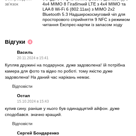
зв'язок
4x4 MIMO 8 Гігабітний LTE з 4x4 MIMO та
LAA 8 Wi-Fi 6 (802.11ax) з MIMO 2x2
Bluetooth 5.3 Надширокосмуговий чіп для
просторового сприйняття 9 NFC з режимом
читання Експрес-картки із запасом ходу
Відгуки
4
Василь
20.11.2024 в 15:41
Купляв дружині на подарунок. дуже задоволена! їй потрібна
камера для фото та відео по роботі. тому якістю дуже
задоволена! На даний час нарікань немає.
Відповісти
Остап
15.10.2024 в 15:43
купив сину. раніше у нього був одинадцятий айфон. дуже
сподобався. значно кращий.
Відповісти
Сергей Бондаренко