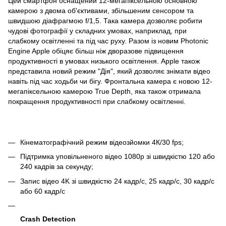
Цей смартфон оснащений 12-мегапіксельною основною
камерою з двома об'єктивами, збільшеним сенсором та
швидшою діафрагмою f/1,5. Така камера дозволяє робити
чудові фотографії у складних умовах, наприклад, при
слабкому освітленні та під час руху. Разом із новим Photonic
Engine Apple обіцяє більш ніж дворазове підвищення
продуктивності в умовах низького освітлення. Apple також
представила новий режим "Дія", який дозволяє знімати відео
навіть під час ходьби чи бігу. Фронтальна камера є новою 12-
мегапіксельною камерою True Depth, яка також отримала
покращення продуктивності при слабкому освітленні.
Кінематографічний режим відеозйомки 4К/30 fps;
Підтримка уповільненого відео 1080p зі швидкістю 120 або
240 кадрів за секунду;
Запис відео 4K зі швидкістю 24 кадр/с, 25 кадр/с, 30 кадр/с
або 60 кадр/с
Crash Detection