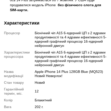
продаватися модель iPhone
без фізичного слота для
SIM-карти.
Характеристики
Процесор
Біонічний чіп A15 6-ядерний ЦП з 2 ядрами
продуктивності та 4 ядрами ефективності 5-
ядерний графічний процесор 16-ядерний
нейронний двигун
Характеристики
Біонічний чіп A15 6-ядерний ЦП з 2 ядрами
процессора
продуктивності та 4 ядрами ефективності 5-
ядерний графічний процесор 16-ядерний
нейронний двигун
Назва
Apple iPhone 14 Plus 128GB Blue (MQ523)
модифікації
Новий Неверлок!
Стан товару
Новий
Гарантійний
12
термін, міс.
Колір
Блакитний
Вага
202 г.