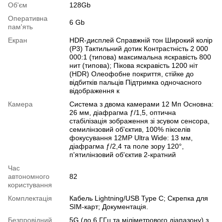
Об'єм
128Gb
Оперативна
6 Gb
пам'ять
Екран
HDR-дисплей Справжній тон Широкий колір
(P3) Тактильний дотик Контрастність 2 000
000:1 (типова) максимальна яскравість 800
нит (типова); Пікова яскравість 1200 ніт
(HDR) Олеофобне покриття, стійке до
відбитків пальців Підтримка одночасного
відображення к
Камера
Система з двома камерами 12 Мп Основна:
26 мм, діафрагма ƒ/1,5, оптична
стабілізація зображення зі зсувом сенсора,
семилінзовий об'єктив, 100% пікселів
фокусування 12MP Ultra Wide: 13 мм,
діафрагма ƒ/2,4 та поле зору 120°,
п'ятилінзовий об'єктив 2-кратний
Час
автономного
82
користування
Комплектація
Кабель Lightning/USB Type C; Скрепка для
SIM-карт; Документація.
Безпровідний
5G (до 6 ГГц та міліметрового діапазону) з