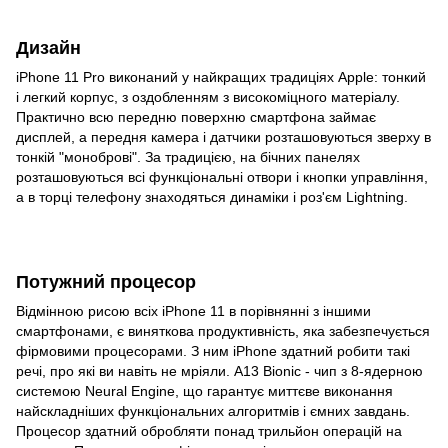
Дизайн
iPhone 11 Pro виконаний у найкращих традиціях Apple: тонкий
і легкий корпус, з оздобленням з високоміцного матеріалу.
Практично всю передню поверхню смартфона займає
дисплей, а передня камера і датчики розташовуються зверху в
тонкій "моноброві". За традицією, на бічних панелях
розташовуються всі функціональні отвори і кнопки управління,
а в торці телефону знаходяться динаміки і роз'єм Lightning.
Потужний процесор
Відмінною рисою всіх iPhone 11 в порівнянні з іншими
смартфонами, є виняткова продуктивність, яка забезпечується
фірмовими процесорами. З ним iPhone здатний робити такі
речі, про які ви навіть не мріяли. A13 Bionic - чип з 8-ядерною
системою Neural Engine, що гарантує миттєве виконання
найскладніших функціональних алгоритмів і ємних завдань.
Процесор здатний обробляти понад трильйон операцій на