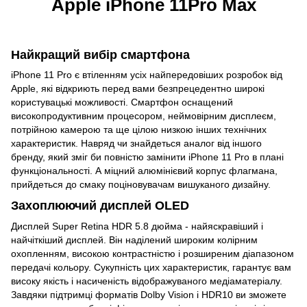
Apple iPhone 11Pro Max
Найкращий вибір смартфона
iPhone 11 Pro є втіленням усіх найпередовіших розробок від
Apple, які відкриють перед вами безпрецедентно широкі
користувацькі можливості. Смартфон оснащений
високопродуктивним процесором, неймовірним дисплеєм,
потрійною камерою та ще цілою низкою інших технічних
характеристик. Навряд чи знайдеться аналог від іншого
бренду, який зміг би повністю замінити iPhone 11 Pro в плані
функціональності. А міцний алюмінієвий корпус флагмана,
прийдеться до смаку поціновувачам вишуканого дизайну.
Захоплюючий дисплей OLED
Дисплей Super Retina HDR 5.8 дюйма - найяскравіший і
найчіткіший дисплей. Він наділений широким колірним
охопленням, високою контрастністю і розширеним діапазоном
передачі кольору. Сукупність цих характеристик, гарантує вам
високу якість і насиченість відображуваного медіаматеріалу.
Завдяки підтримці форматів Dolby Vision і HDR10 ви зможете