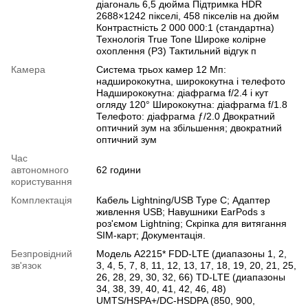
діагональ 6,5 дюйма Підтримка HDR
2688×1242 пікселі, 458 пікселів на дюйм
Контрастність 2 000 000:1 (стандартна)
Технологія True Tone Широке колірне
охоплення (P3) Тактильний відгук п
Камера
Система трьох камер 12 Мп:
надширококутна, ширококутна і телефото
Надширококутна: діафрагма f/2.4 і кут
огляду 120° Ширококутна: діафрагма f/1.8
Телефото: діафрагма ƒ/2.0 Двократний
оптичний зум на збільшення; двократний
оптичний зум
Час
автономного
62 години
користування
Комплектація
Кабель Lightning/USB Type C; Адаптер
живлення USB; Навушники EarPods з
роз'ємом Lightning; Скріпка для витягання
SIM-карт; Документація.
Безпровідний
Модель A2215* FDD-LTE (диапазоны 1, 2,
зв'язок
3, 4, 5, 7, 8, 11, 12, 13, 17, 18, 19, 20, 21, 25,
26, 28, 29, 30, 32, 66) TD-LTE (диапазоны
34, 38, 39, 40, 41, 42, 46, 48)
UMTS/HSPA+/DC-HSDPA (850, 900,