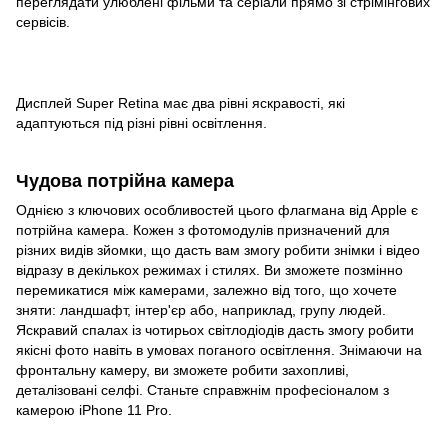
переглядати улюблені фільми та серіали прямо зі стрімінгових
сервісів.
Дисплей Super Retina має два рівні яскравості, які
адаптуються під різні рівні освітлення.
Чудова потрійна камера
Однією з ключових особливостей цього флагмана від Apple є
потрійна камера. Кожен з фотомодулів призначений для
різних видів зйомки, що дасть вам змогу робити знімки і відео
відразу в декількох режимах і стилях. Ви зможете позмінно
перемикатися між камерами, залежно від того, що хочете
зняти: ландшафт, інтер'єр або, наприклад, групу людей.
Яскравий спалах із чотирьох світлодіодів дасть змогу робити
якісні фото навіть в умовах поганого освітлення. Знімаючи на
фронтальну камеру, ви зможете робити захопливі,
деталізовані селфі. Станьте справжнім професіоналом з
камерою iPhone 11 Pro.