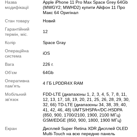
Назва
Apple iPhone 11 Pro Max Space Grey 64Gb
модифікації
(MWGY2; MWHD2) купити Айфон 11 Про
Макс 64 Оригінал
Стан товару
Новий
Гарантійний
12
термін, міс.
Колір
Space Gray
Операційна
iOS
система
Вага
226 г.
Об'єм
64Gb
Оперативна
4 ГБ LPDDR4X RAM
пам'ять
Мобільний
FDD-LTE (диапазоны 1, 2, 3, 4, 5, 7, 8, 11,
зв'язок
12, 13, 17, 18, 19, 20, 21, 25, 26, 28, 29, 30,
32, 66) TD-LTE (диапазоны 34, 38, 39, 40,
41, 42, 46, 48) UMTS/HSPA+/DC-HSDPA
(850, 900, 1700/2100, 1900, 2100 МГц)
GSM/EDGE (850, 900, 1800, 1900 МГц)
Екран
Дисплей Super Retina XDR Дисплей OLED
Multi-Touch на всю передню панель