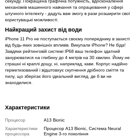
секунду. Покращена графічна потужність, вдосконалення
механізмів машинного навчання та опрацювання у сфері
штучного інтелекту - дадуть вам змогу в рази розширити свої
користувацькі можливості.
Найкращий захист від води
iPhone 11 Pro не поступається своєму попереднику в захисті
від будь-яких зовнішніх впливів. Викупали iPhone? Не біда!
Завдяки рейтинговій системі IP68 ваш телефон здатний
занурюватися на глибину до 4 метрів на 30 хвилин. Йому не
страшні ні краплі дощу, ні, наприклад, кави. Корпус надійно
герметизований і відштовхує скупчення дрібного сміття та
пилу, що зберігає його ідеальний вигляд, де б ви не
знаходилися.
Характеристики
Процесор
A13 Bionic
Характеристики
Процесор A13 Bionic, Система Neural
процессора
Engine 3-го покоління