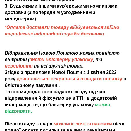
3. Будь-якими іншими кур'єрськими компаніями
доставки (з попереднім узгодженням з
менеджером)
*Оплата доставки товару відбувається згідно
тарифікації відповідної служби доставки
Відправлення Новою Поштою можна повністю
відкрити (
зняти блістерну упаковку
) та
перевірити
на всі фукнції товар.
Згідно з правилами Нової Пошти з 1 квітня 2023
року
дозволяється вскривати й огладати посилку
в
блістерному пакуванні.
Також ми додатково надаємо згоду під час
відправлення й фіксуємо це в ТТН в додатковій
інформації, те, що блістерну упаковку
можна
відкривати.
Після огляду товару
можливе зняття наложки
після
повної оплати посилки за нашими реквізитами!