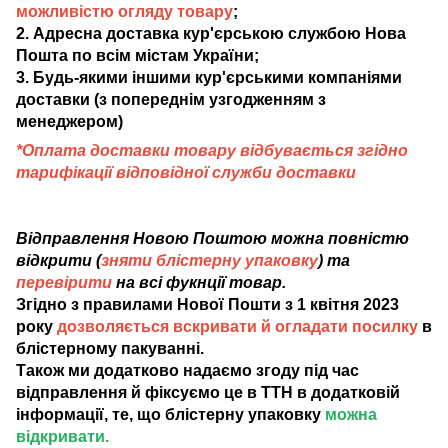
можливістю огляду товару
;
2. Адресна доставка кур'єрською службою Нова
Пошта по всім містам України;
3. Будь-якими іншими кур'єрськими компаніями
доставки (з попереднім узгодженням з
менеджером)
*Оплата доставки товару відбувається згідно
тарифікації відповідної служби доставки
Відправлення Новою Поштою можна повністю
відкрити (
зняти блістерну упаковку
) та
перевірити
на всі фукнції товар.
Згідно з правилами Нової Пошти з 1 квітня 2023
року
дозволяється вскривати й огладати посилку
в
блістерному пакуванні.
Також ми додатково надаємо згоду під час
відправлення й фіксуємо це в ТТН в додатковій
інформації, те, що блістерну упаковку
можна
відкривати.