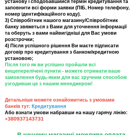
установу і сподобавшийся термін кредитування та
заповнити всі форми заявки (ПІБ, Номер телефону,
номер ідентифікаційного коду).
3) Співробітник нашого магазину/Співробітник
банку звяжеться з Вами для уточнення інформації
та оберуть з вами найвигідніші для Вас умови
розстрочки;
4) Після успішного рішення Ви маєте підписати
договір про кредитування з банком/кредитною
установою;
Після того як ви успішно пройшли всі
вищеперелічені пункти - можете отримати ваше
замовлення будь-яким для вас зручним способом
узгодивши це з нашим менеджером!
Детальніше можете ознайомитись з умовами
банків тут:
Кредитування
Або взнати умови набравши на нашу гарячу лінію:
380937143731
+
В нашому магазині можлива оплата