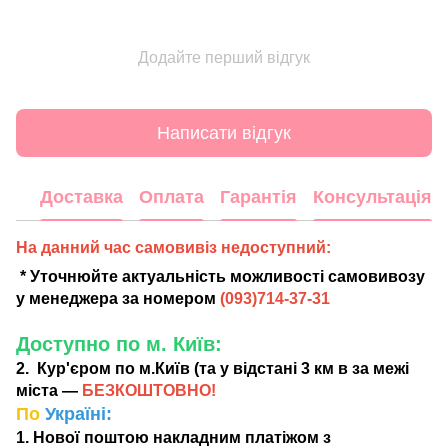
Додайте перший відгук
Написати відгук
Доставка
Оплата
Гарантія
Консультація
На данний час самовивіз недоступний:
* Уточнюйте актуальність можливості самовивозу
у менеджера за номером
(
093)714-37-31
Доступно по м. Київ:
2. Кур'єром по м.Київ (та у відстані 3 км в за межі
міста —
БЕЗКОШТОВНО!
По
Україні:
1. Нової поштою накладним платіжом з