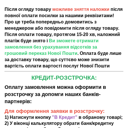
Після огляду товару
можливе зняття наложки
після
повної оплати посилки за нашими реквізитами!
Про це треба попередньо домовитись з
менеджером або повідомити після огляду товару.
Після оплати товару, протягом 15-20 хв, наложний
платіж буде знято і
Ви зможете отримати
замовлення без урахування відсотків за
грошовий переказ Нової Пошти
. Оплата буде лише
за доставку товару, що суттєво може знизити
вартість оплати вартості послуг Нової Пошти
КРЕДИТ-РОЗСТРОЧКА:
Оплату замовлення можна оформити в
розстрочку за допомги наших банків-
партнерів:
Для оформлення заявки в розстрочку:
1) Натиснути кнопку
"В Кредит"
в обраному товарі;
2) У віконці калькулятору обрати банк/кредитну