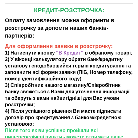
КРЕДИТ-РОЗСТРОЧКА:
Оплату замовлення можна оформити в
розстрочку за допомги наших банків-
партнерів:
Для оформлення заявки в розстрочку:
1) Натиснути кнопку
"В Кредит"
в обраному товарі;
2) У віконці калькулятору обрати банк/кредитну
установу і сподобавшийся термін кредитування та
заповнити всі форми заявки (ПІБ, Номер телефону,
номер ідентифікаційного коду).
3) Співробітник нашого магазину/Співробітник
банку звяжеться з Вами для уточнення інформації
та оберуть з вами найвигідніші для Вас умови
розстрочки;
4) Після успішного рішення Ви маєте підписати
договір про кредитування з банком/кредитною
установою;
Після того як ви успішно пройшли всі
вищеперелічені пункти - можете отримати ваше