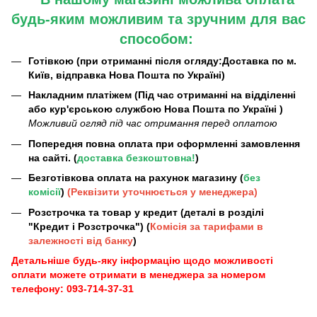
будь-яким можливим та зручним для вас
способом:
Готівкою (при отриманні після огляду:Доставка по м.
Київ, відправка Нова Пошта по Україні)
Накладним платіжем (Під час отриманні на відділенні
або кур'єрською службою Нова Пошта по Україні )
Можливий огляд під час отримання перед оплатою
Попередня повна оплата при оформленні замовлення
на сайті. (
доставка безкоштовна!
)
Безготівкова оплата на рахунок магазину (
без
комісії
)
(Реквізити уточнюється у менеджера)
Розстрочка та товар у кредит (деталі в розділі
"Кредит і Розстрочка") (
Комісія за тарифами в
залежності від банку
)
Детальніше будь-яку інформацію щодо можливості
оплати можете отримати в менеджера за номером
телефону: 093-714-37-31