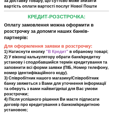
за доставку товару, що суттєво може знизити
вартість оплати вартості послуг Нової Пошти
КРЕДИТ-РОЗСТРОЧКА:
Оплату замовлення можна оформити в
розстрочку за допомги наших банків-
партнерів:
Для оформлення заявки в розстрочку:
1) Натиснути кнопку
"В Кредит"
в обраному товарі;
2) У віконці калькулятору обрати банк/кредитну
установу і сподобавшийся термін кредитування та
заповнити всі форми заявки (ПІБ, Номер телефону,
номер ідентифікаційного коду).
3) Співробітник нашого магазину/Співробітник
банку звяжеться з Вами для уточнення інформації
та оберуть з вами найвигідніші для Вас умови
розстрочки;
4) Після успішного рішення Ви маєте підписати
договір про кредитування з банком/кредитною
установою;