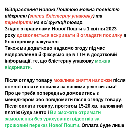
Відправлення Новою Поштою можна повністю
відкрити (
зняти блістерну упаковку
) та
перевірити
на всі фукнції товар.
Згідно з правилами Нової Пошти з 1 квітня 2023
року
дозволяється вскривати й огладати посилку
в
блістерному пакуванні.
Також ми додатково надаємо згоду під час
відправлення й фіксуємо це в ТТН в додатковій
інформації, те, що блістерну упаковку
можна
відкривати.
Після огляду товару
можливе зняття наложки
після
повної оплати посилки за нашими реквізитами!
Про це треба попередньо домовитись з
менеджером або повідомити після огляду товару.
Після оплати товару, протягом 15-20 хв, наложний
платіж буде знято і
Ви зможете отримати
замовлення без урахування відсотків за
грошовий переказ Нової Пошти
. Оплата буде лише