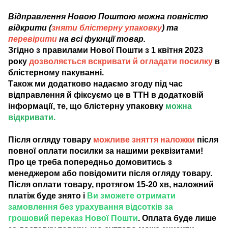
Відправлення Новою Поштою можна повністю
відкрити (
зняти блістерну упаковку
) та
перевірити
на всі фукнції товар.
Згідно з правилами Нової Пошти з 1 квітня 2023
року
дозволяється вскривати й огладати посилку
в
блістерному пакуванні.
Також ми додатково надаємо згоду під час
відправлення й фіксуємо це в ТТН в додатковій
інформації, те, що блістерну упаковку
можна
відкривати.
Після огляду товару
можливе зняття наложки
після
повної оплати посилки за нашими реквізитами!
Про це треба попередньо домовитись з
менеджером або повідомити після огляду товару.
Після оплати товару, протягом 15-20 хв, наложний
платіж буде знято і
Ви зможете отримати
замовлення без урахування відсотків за
грошовий переказ Нової Пошти
. Оплата буде лише