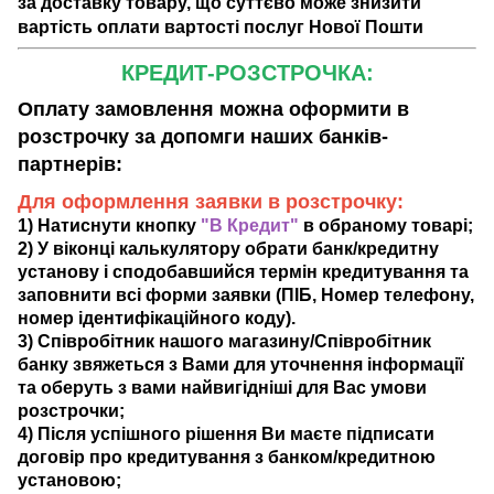
за доставку товару, що суттєво може знизити
вартість оплати вартості послуг Нової Пошти
КРЕДИТ-РОЗСТРОЧКА:
Оплату замовлення можна оформити в
розстрочку за допомги наших банків-
партнерів:
Для оформлення заявки в розстрочку:
1) Натиснути кнопку
"В Кредит"
в обраному товарі;
2) У віконці калькулятору обрати банк/кредитну
установу і сподобавшийся термін кредитування та
заповнити всі форми заявки (ПІБ, Номер телефону,
номер ідентифікаційного коду).
3) Співробітник нашого магазину/Співробітник
банку звяжеться з Вами для уточнення інформації
та оберуть з вами найвигідніші для Вас умови
розстрочки;
4) Після успішного рішення Ви маєте підписати
договір про кредитування з банком/кредитною
установою;