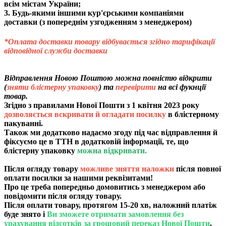
всім містам України;
3. Будь-якими іншими кур'єрськими компаніями
доставки (з попереднім узгодженням з менеджером)
*Оплата доставки товару відбувається згідно тарифікації
відповідної служби доставки
Відправлення Новою Поштою можна повністю відкрити
(
зняти блістерну упаковку
) та
перевірити
на всі фукнції
товар.
Згідно з правилами Нової Пошти з 1 квітня 2023 року
дозволяється вскривати й огладати посилку
в блістерному
пакуванні.
Також ми додатково надаємо згоду під час відправлення й
фіксуємо це в ТТН в додатковій інформації, те, що
блістерну упаковку
можна відкривати.
Після огляду товару
можливе зняття наложки
після повної
оплати посилки за нашими реквізитами!
Про це треба попередньо домовитись з менеджером або
повідомити після огляду товару.
Після оплати товару, протягом 15-20 хв, наложний платіж
буде знято і
Ви зможете отримати замовлення без
урахування відсотків за грошовий переказ Нової Пошти
.