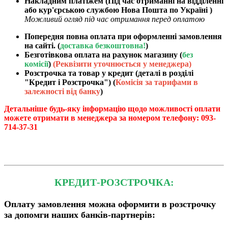
Накладним платіжем (Під час отриманні на відділенні
або кур'єрською службою Нова Пошта по Україні )
Можливий огляд під час отримання перед оплатою
Попередня повна оплата при оформленні замовлення
на сайті. (
доставка безкоштовна!
)
Безготівкова оплата на рахунок магазину (
без
комісії
)
(Реквізити уточнюється у менеджера)
Розстрочка та товар у кредит (деталі в розділі
"Кредит і Розстрочка") (
Комісія за тарифами в
залежності від банку
)
Детальніше будь-яку інформацію щодо можливості оплати
можете отримати в менеджера за номером телефону: 093-
714-37-31
КРЕДИТ-РОЗСТРОЧКА:
Оплату замовлення можна оформити в розстрочку
за допомги наших банків-партнерів: