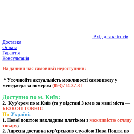
Вхід для клієнтів
Доставка
Оплата
Гарантія
Консультація
На данний час самовивіз недоступний:
* Уточнюйте актуальність можливості самовивозу у
менеджера за номером
(
093)714-37-31
Доступно по м. Київ:
2. Кур'єром по м.Київ (та у відстані 3 км в за межі міста —
БЕЗКОШТОВНО!
По
Україні:
1. Нової поштою накладним платіжом з
можливістю огляду
товару
;
2. Адресна доставка кур'єрською службою Нова Пошта по