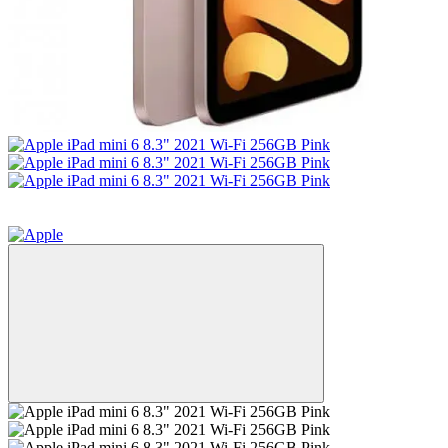
Новий
−3%