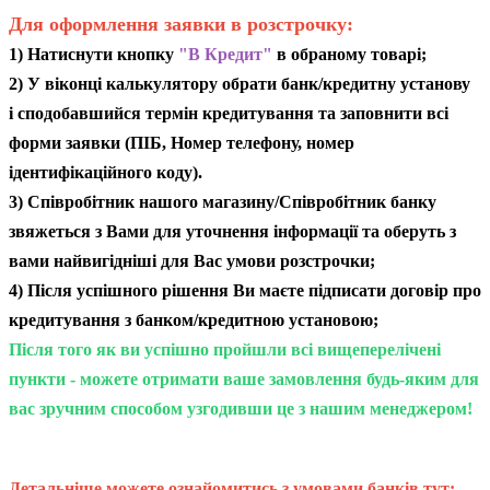
Для оформлення заявки в розстрочку:
1) Натиснути кнопку
"В Кредит"
в обраному товарі;
2) У віконці калькулятору обрати банк/кредитну установу
і сподобавшийся термін кредитування та заповнити всі
форми заявки (ПІБ, Номер телефону, номер
ідентифікаційного коду).
3) Співробітник нашого магазину/Співробітник банку
звяжеться з Вами для уточнення інформації та оберуть з
вами найвигідніші для Вас умови розстрочки;
4) Після успішного рішення Ви маєте підписати договір про
кредитування з банком/кредитною установою;
Після того як ви успішно пройшли всі вищеперелічені
пункти - можете отримати ваше замовлення будь-яким для
вас зручним способом узгодивши це з нашим менеджером!
Детальніше можете ознайомитись з умовами банків тут: