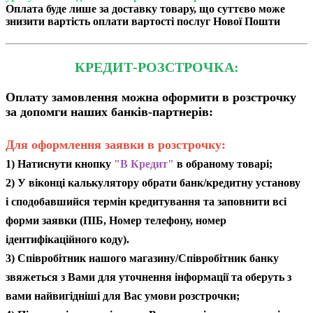
Оплата буде лише за доставку товару, що суттєво може
знизити вартість оплати вартості послуг Нової Пошти
КРЕДИТ-РОЗСТРОЧКА:
Оплату замовлення можна оформити в розстрочку
за допомги наших банків-партнерів:
Для оформлення заявки в розстрочку:
1) Натиснути кнопку
"В Кредит"
в обраному товарі;
2) У віконці калькулятору обрати банк/кредитну установу
і сподобавшийся термін кредитування та заповнити всі
форми заявки (ПІБ, Номер телефону, номер
ідентифікаційного коду).
3) Співробітник нашого магазину/Співробітник банку
звяжеться з Вами для уточнення інформації та оберуть з
вами найвигідніші для Вас умови розстрочки;