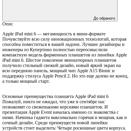
До обраного
Опис
Apple iPad mini 6 — мегамощность в мини-формате
Почувствуйте всю силу инновационных технологий, которая
способна поместиться в вашей ладони. Лучшие дизайнеры и
инженеры из Купертино полностью переосмыслили
компактную модель фирменных планшетов из линейки Apple
iPad mini 6. Шестое поколение миниатюрных планшетов
получило стильный свежий дизайн, новый яркий экран на
всю переднюю панель, мощный чип Apple A15 Bionic и
поддержку стилуса Apple Pencil 2. Но это еще далеко не конец,
а только мощный старт.
Основные преимущества планшета Apple iPad mini 6
Пожалуй, никто не ожидал, что уже в сентябре нас
познакомят со свеженькими версиями планшетов. И
презентация Apple Event началась именно со знакомства с
ними. Начинка гаджета максимально горячая и мощная, как и
сочный дизайн. Среди преимуществ новой линейки
устройств стоит выделить: Четыре роскошные цвета корпуса.