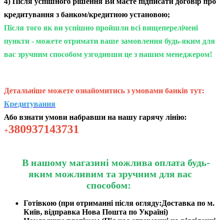
4) Після успішного рішення Ви маєте підписати договір про
кредитування з банком/кредитною установою;
Після того як ви успішно пройшли всі вищеперелічені
пункти - можете отримати ваше замовлення будь-яким для
вас зручним способом узгодивши це з нашим менеджером!
Детальніше можете ознайомитись з умовами банків тут:
Кредитування
Або взнати умови набравши на нашу гарячу лінію:
380937143731
+
В нашому магазині можлива оплата будь-
яким можливим та зручним для вас
способом:
Готівкою (при отриманні після огляду:Доставка по м.
Київ, відправка Нова Пошта по Україні)