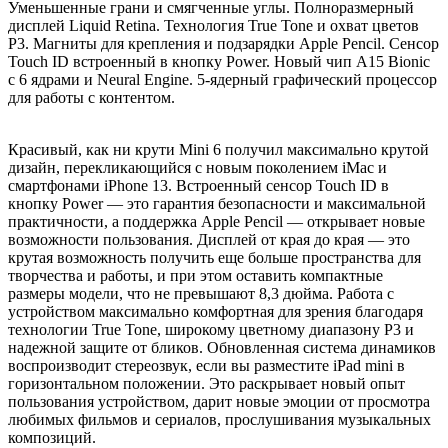
Уменьшенные грани и смягченные углы. Полноразмерный
дисплей Liquid Retina. Технология True Tone и охват цветов
P3. Магниты для крепления и подзарядки Apple Pencil. Сенсор
Touch ID встроенный в кнопку Power. Новый чип A15 Bionic
с 6 ядрами и Neural Engine. 5-ядерный графический процессор
для работы с контентом.
Красивый, как ни крути Mini 6 получил максимально крутой
дизайн, перекликающийся с новым поколением iMac и
смартфонами iPhone 13. Встроенный сенсор Touch ID в
кнопку Power — это гарантия безопасности и максимальной
практичности, а ​​поддержка Apple Pencil — открывает новые
возможности пользования. Дисплей от края до края — это
крутая возможность получить еще больше пространства для
творчества и работы, и при этом оставить компактные
размеры модели, что не превышают 8,3 дюйма. Работа с
устройством максимально комфортная для зрения благодаря
технологии True Tone, широкому цветному диапазону P3 и
надежной защите от бликов. Обновленная система динамиков
воспроизводит стереозвук, если вы разместите iPad mini в
горизонтальном положении. Это раскрывает новый опыт
пользования устройством, дарит новые эмоции от просмотра
любимых фильмов и сериалов, прослушивания музыкальных
композиций.