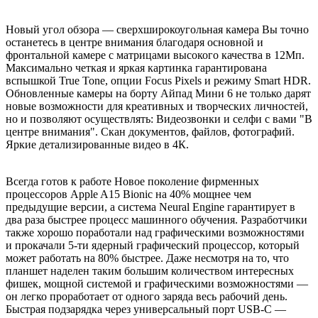
Новый угол обзора — сверхширокоугольная камера Вы точно
останетесь в центре внимания благодаря основной и
фронтальной камере с матрицами высокого качества в 12Мп.
Максимально четкая и яркая картинка гарантирована
вспышкой True Tone, опции Focus Pixels и режиму Smart HDR.
Обновленные камеры на борту Айпад Мини 6 не только дарят
новые возможности для креативных и творческих личностей,
но и позволяют осуществлять: Видеозвонки и селфи с вами "В
центре внимания". Скан документов, файлов, фотографий.
Яркие детализированные видео в 4К.
Всегда готов к работе Новое поколение фирменных
процессоров Apple A15 Bionic на 40% мощнее чем
предыдущие версии, а система Neural Engine гарантирует в
два раза быстрее процесс машинного обучения. Разработчики
также хорошо поработали над графическими возможностями
и прокачали 5-ти ядерный графический процессор, который
может работать на 80% быстрее. Даже несмотря на то, что
планшет наделен таким большим количеством интересных
фишек, мощной системой и графическими возможностями —
он легко проработает от одного заряда весь рабочий день.
Быстрая подзарядка через универсальный порт USB-C —