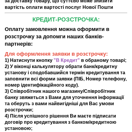
за доставку товару, що суттєво може знизити
вартість оплати вартості послуг Нової Пошти
КРЕДИТ-РОЗСТРОЧКА:
Оплату замовлення можна оформити в
розстрочку за допомги наших банків-
партнерів:
Для оформлення заявки в розстрочку:
1) Натиснути кнопку
"В Кредит"
в обраному товарі;
2) У віконці калькулятору обрати банк/кредитну
установу і сподобавшийся термін кредитування та
заповнити всі форми заявки (ПІБ, Номер телефону,
номер ідентифікаційного коду).
3) Співробітник нашого магазину/Співробітник
банку звяжеться з Вами для уточнення інформації
та оберуть з вами найвигідніші для Вас умови
розстрочки;
4) Після успішного рішення Ви маєте підписати
договір про кредитування з банком/кредитною
установою;