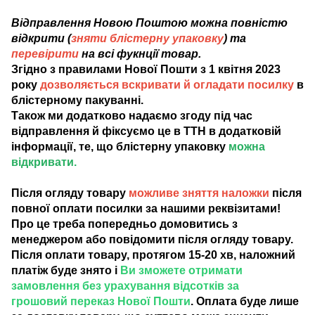
Відправлення Новою Поштою можна повністю
відкрити (
зняти блістерну упаковку
) та
перевірити
на всі фукнції товар.
Згідно з правилами Нової Пошти з 1 квітня 2023
року
дозволяється вскривати й огладати посилку
в
блістерному пакуванні.
Також ми додатково надаємо згоду під час
відправлення й фіксуємо це в ТТН в додатковій
інформації, те, що блістерну упаковку
можна
відкривати.
Після огляду товару
можливе зняття наложки
після
повної оплати посилки за нашими реквізитами!
Про це треба попередньо домовитись з
менеджером або повідомити після огляду товару.
Після оплати товару, протягом 15-20 хв, наложний
платіж буде знято і
Ви зможете отримати
замовлення без урахування відсотків за
грошовий переказ Нової Пошти
. Оплата буде лише