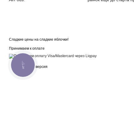
Сладкие цены на сладкие яблочки!
Принимаем к оплате
КНОПКА
Мобильная версия
СВЯЗИ