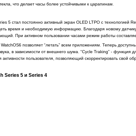
текла, что делает часы более устойчивыми к царапинам.
s 5 стал постоянно активный экран OLED LTPO с технологией Reti
деть время и необходимую информацию. Благодаря новому датчику
ающий. При активном пользовании часами режим работы составляе
tchOS6 позволяет “летать” всем приложениям. Теперь доступны 
вука, в зависимости от внешнего шума. “Cycle Traking” - функция д
ия активности пользователя, позволяющий скорректировать свой об
 Series 5 и Series 4