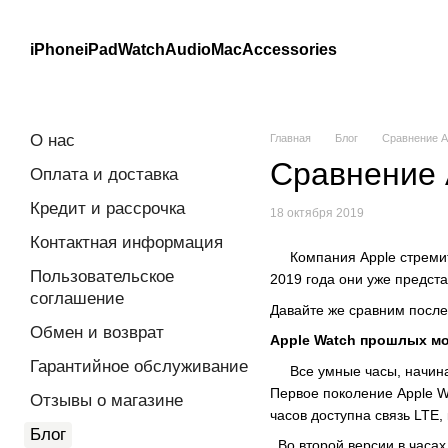
Перейти к основному контенту
iPhone
iPad
Watch
Audio
Mac
Accessories
О нас
Главная
Блог
Сравнение Ap
Сравнение 
Оплата и доставка
Кредит и рассрочка
18 октября 2019
Контактная информация
Компания Apple стремится
Пользовательское
2019 года они уже предста
соглашение
Давайте же сравним посл
Обмен и возврат
Apple Watch прошлых м
Гарантийное обслуживание
Все умные часы, начиная
Первое поколение Apple W
Отзывы о магазине
часов доступна связь LTE,
Блог
Во второй версии в часах 