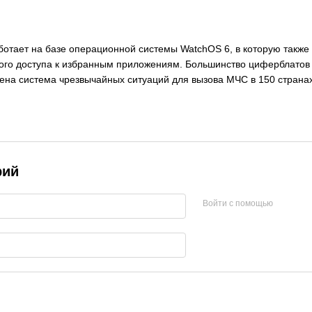
отает на базе операционной системы WatchOS 6, в которую такж
рого доступа к избранным приложениям. Большинство циферблатов
ена система чрезвычайных ситуаций для вызова МЧС в 150 странах 
рий
Войти с помощью