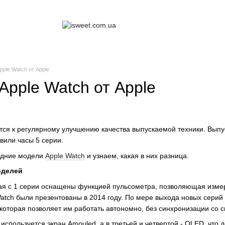
ple Watch от Apple
Apple Watch от Apple
 к регулярному улучшению качества выпускаемой техники. Выпуст
вили часы 5 серии.
едние модели
Apple Watch
и узнаем, какая в них разница.
оделей
 с 1 серии оснащены функцией пульсометра, позволяющая измерят
atch были презентованы в 2014 году. По мере выхода новых серий 
 которая позволяет им работать автономно, без синхронизации со 
используется экран Amouled, а в третьей и четвертой - OLED, что