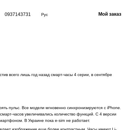
Мой заказ
0937143731
Рус
ив всего лишь год назад смарт-часы 4 серии, в сентябре
ь пульс. Все модели мгновенно синхронизируются с iPhone.
смарт-часов увеличивались количество функций. С 4 версии
смартфоном. В Украине пока e-sim не работает.
 делает изображение еще более контрастным. Часы имеют Li-