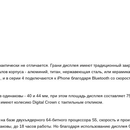
ктически не отличается. Грани дисплея имеют традиционный зак
лов корпуса - алюминий, титан, нержавеющая сталь, или керами
, и в серии 4 подключаются к iPhone благодаря Bluetooth со скорос
динаковы - 40 и 44 мм, при этом площадь дисплея составляет 75
 имеют колесико Digital Crown с тактильным откликом.
а базе двухъядерного 64-битного процессора S5, скорость и произ
ковы, до 18 часов работы. Но благодаря использованию дисплея OL