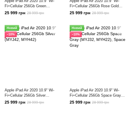
Apple iPad Air 2020 10.9" Wi-
Apple iPad Air 2020 10.9" Wi-
Fi+Cellular 256Gb Green
Fi+Cellular 256Gb Rose Gold
(MYJ72, MYH72)
(MYJ52, MYH52)
25 999 грн
25 999 грн
28 999 грн
28 999 грн
Новий
Новий
−10%
−10%
Apple iPad Air 2020 10.9" Wi-
Apple iPad Air 2020 10.9" Wi-
Fi+Cellular 256Gb Silver
Fi+Cellular 256Gb Space Gray
(MYJ42, MYH42)
(MYJ32, MYH22)
25 999 грн
25 999 грн
28 999 грн
28 999 грн