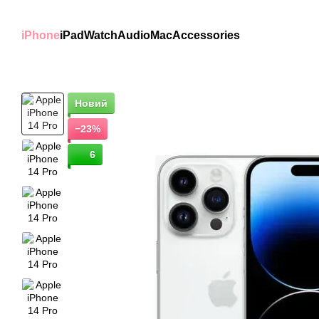
Перейти к основному контенту
iPhone
iPad
Watch
Audio
Mac
Accessories
Новий
−23%
6