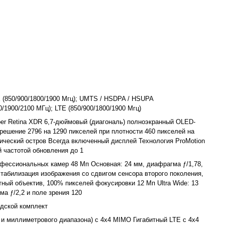
(850/900/1800/1900 Мгц); UMTS / HSDPA / HSUPA
0/1900/2100 МГц); LTE (850/900/1800/1900 Мгц)
er Retina XDR 6,7-дюймовый (диагональ) полноэкранный OLED-
решение 2796 на 1290 пикселей при плотности 460 пикселей на
ческий остров Всегда включенный дисплей Технология ProMotion
й частотой обновления до 1
фессиональных камер 48 Мп Основная: 24 мм, диафрагма ƒ/1,78,
стабилизация изображения со сдвигом сенсора второго поколения,
ный объектив, 100% пикселей фокусировки 12 Мп Ultra Wide: 13
ма ƒ/2,2 и поле зрения 120
дской комплект
ц и миллиметрового диапазона) с 4x4 MIMO Гигабитный LTE с 4x4