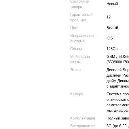
Состояние
Новый
товара
Гарантийный
12
срок, мес.
Цвет
Белый
Операционная
iOS
система
Обьем
128Gb
Мобильная
GSM / EDGE 
связь
(850/900/170
Экран
Дисплей Sup
дисплей Раз
дюйм Динами
с адаптивно
Камера
Система про
оптическая 
семиэлемент
мм, диафраг
Комплектация
Полный заво
Беспроводная
5G (до 6 ГГ