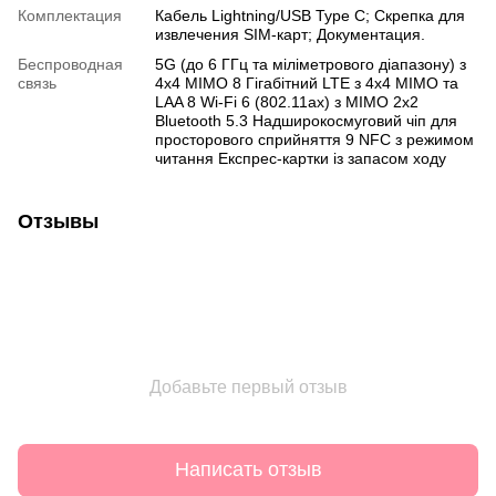
Комплектация
Кабель Lightning/USB Type C; Скрепка для
извлечения SIM-карт; Документация.
Беспроводная
5G (до 6 ГГц та міліметрового діапазону) з
связь
4x4 MIMO 8 Гігабітний LTE з 4x4 MIMO та
LAA 8 Wi-Fi 6 (802.11ax) з MIMO 2x2
Bluetooth 5.3 Надширокосмуговий чіп для
просторового сприйняття 9 NFC з режимом
читання Експрес-картки із запасом ходу
Отзывы
Добавьте первый отзыв
Написать отзыв