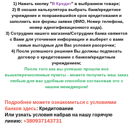
1) Нажать кнопку "
В Кредит
" в выбранном товаре;
2) В окошке калькулятора выбрать банк/кредитное
учреждение и понравившийся срок кредитования и
заполнить все формы заявки (ФИО, Номер телефона,
номер идентификационного кода).
3) Сотрудник нашего магазина/Сотрудник банка свяжется
с Вами для уточнения информации и выберет с вами
самые выгодные для Вас условия рассрочки;
4) После успешного решения Вы должны подписать
договор о кредитовании с банком/кредитным
учреждением;
После того как вы успешно прошли все
вышеперечисленные пункты - можете получить ваш заказ
любым для вас удобным способом согласовав это с
нашим менеджером!
Подробнее можете ознакомиться с условиями
банков здесь
: Кредитование
Или узнать условия набрав на нашу горячую
380937143731
линию:
+