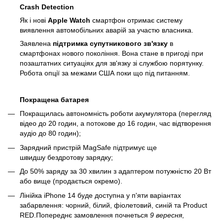
Crash Detection
Як і нові
Apple Watch
смартфон отримає систему
виявлення автомобільних аварій за участю власника.
Заявлена
підтримка супутникового зв'язку
в
смартфонах нового покоління. Вона стане в пригоді при
позаштатних ситуаціях для зв'язку зі службою порятунку.
Робота опції за межами США поки що під питанням.
Покращена батарея
Покращилась автономність роботи акумулятора (перегляд
відео до 20 годин, а потокове до 16 годин, час відтворення
аудіо до 80 годин);
Зарядний пристрій MagSafe підтримує ще
швидшу бездротову зарядку;
До 50% заряду за 30 хвилин з адаптером потужністю 20 Вт
або вище (продається окремо).
Лінійка iPhone 14 буде доступна у п'яти варіантах
забарвлення: чорний, білий, фіолетовий, синій та Product
RED.
Попереднє замовлення почнеться
9 вересня
,