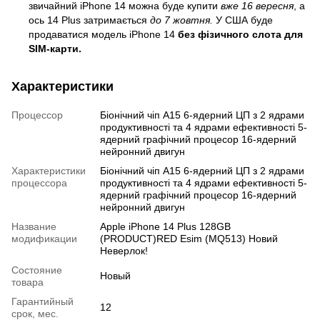
звичайний iPhone 14 можна буде купити
вже 16 вересня
, а
ось 14 Plus затримається
до 7 жовтня.
У США буде
продаватися модель iPhone 14
без фізичного слота для
SIM-карти.
Характеристики
Процессор
Біонічний чіп A15 6-ядерний ЦП з 2 ядрами
продуктивності та 4 ядрами ефективності 5-
ядерний графічний процесор 16-ядерний
нейронний двигун
Характеристики
Біонічний чіп A15 6-ядерний ЦП з 2 ядрами
процессора
продуктивності та 4 ядрами ефективності 5-
ядерний графічний процесор 16-ядерний
нейронний двигун
Название
Apple iPhone 14 Plus 128GB
модификации
(PRODUCT)RED Esim (MQ513) Новий
Неверлок!
Состояние
Новый
товара
Гарантийный
12
срок, мес.