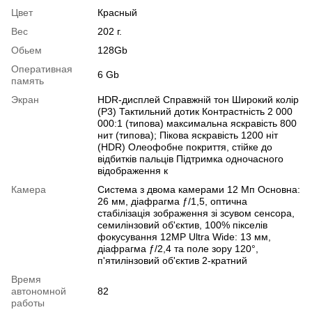
Цвет
Красный
Вес
202 г.
Обьем
128Gb
Оперативная
6 Gb
память
Экран
HDR-дисплей Справжній тон Широкий колір
(P3) Тактильний дотик Контрастність 2 000
000:1 (типова) максимальна яскравість 800
нит (типова); Пікова яскравість 1200 ніт
(HDR) Олеофобне покриття, стійке до
відбитків пальців Підтримка одночасного
відображення к
Камера
Система з двома камерами 12 Мп Основна:
26 мм, діафрагма ƒ/1,5, оптична
стабілізація зображення зі зсувом сенсора,
семилінзовий об'єктив, 100% пікселів
фокусування 12MP Ultra Wide: 13 мм,
діафрагма ƒ/2,4 та поле зору 120°,
п'ятилінзовий об'єктив 2-кратний
Время
автономной
82
работы