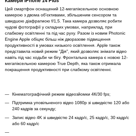
Камери iPhone 14 Plus
Цей смартфон оснащений 12-мегапіксельною основною
камерою з двома об'єктивами, збільшеним сенсором та
швидшою діафрагмою f/1,5. Така камера дозволяє робити
чудові фотографії у складних умовах, наприклад, при
слабкому освітленні та під час руху. Разом із новим Photonic
Engine Apple обіцяє більш ніж дворазове підвищення
продуктивності в умовах низького освітлення. Apple також
представила новий режим "Дія", який дозволяє знімати відео
навіть під час ходьби чи бігу. Фронтальна камера є новою 12-
мегапіксельною камерою True Depth, яка також отримала
покращення продуктивності при слабкому освітленні.
Кінематографічний режим відеозйомки 4К/30 fps;
Підтримка уповільненого відео 1080p зі швидкістю 120 або
240 кадрів за секунду;
Запис відео 4K зі швидкістю 24 кадр/с, 25 кадр/с, 30 кадр/с
або 60 кадр/с