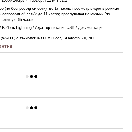
 1080р 240fps / TrueDepth 12 МП f/2.2
о (по беспроводной сети): до 17 часов; просмотр видео в режиме
 беспроводной сети): до 11 часов; прослушивание музыки (по
сети): до 65 часов
 / Кабель Lightning / Адаптер питания USB / Документация
 (Wi-Fi 6) с технологией MIMO 2x2, Bluetooth 5.0, NFC
антия