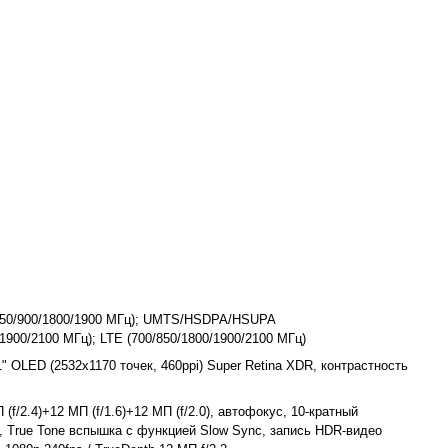
0/900/1800/1900 МГц); UMTS/HSDPA/HSUPA
/1900/2100 МГц); LTE (700/850/1800/1900/2100 МГц)
" OLED (2532x1170 точек, 460ppi) Super Retina XDR, контрастность
(f/2.4)+12 МП (f/1.6)+12 МП (f/2.0), автофокус, 10-кратный
, True Tone вспышка с функцией Slow Sync, запись HDR‑видео