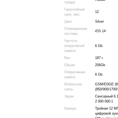
товара
Гарантийный
12
срок, мес.
Цвет
Silver
Операционная
iOS 14
система
Частота
оперативной
6 Gb
памяти
Вес
187 г.
Обьем
256Gb
Оперативная
6 Gb
память
Мобильная
GSM/EDGE (85
связь
(850/900/1700
Экран
Сенсорный 6.1
2 000 000:1
Камера
Тройная 12 МП 
цифровой зум