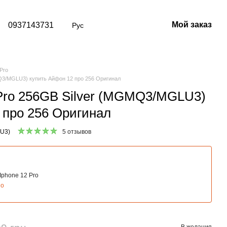
Мой заказ
0937143731
Рус
 Pro
MQ3/MGLU3) купить Айфон 12 про 256 Оригинал
 Pro 256GB Silver (MGMQ3/MGLU3)
 про 256 Оригинал
U3)
5 отзывов
Iphone 12 Pro
но
В желания