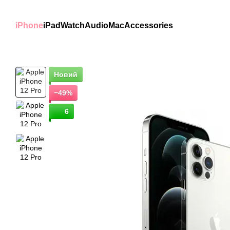
Перейти к основному контенту
iPhone
iPad
Watch
Audio
Mac
Accessories
Новий
−49%
6