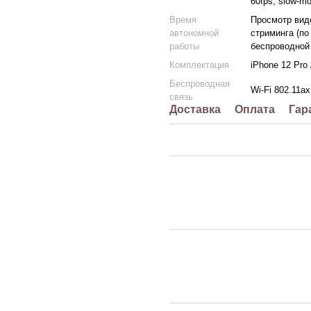
60fps, slow-mo
Время
Просмотр виде
автономной
стриминга (по
работы
беспроводной 
Комплектация
iPhone 12 Pro
Беспроводная
Wi‑Fi 802.11ax
связь
Доставка
Оплата
Гар