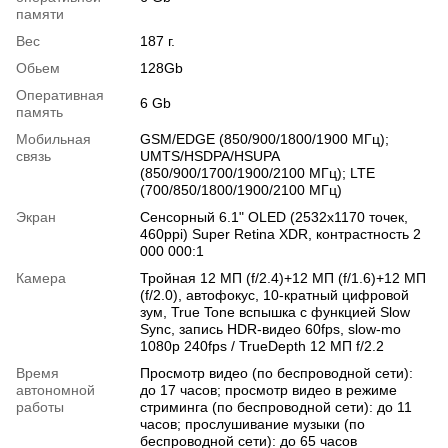
памяти
Вес
187 г.
Обьем
128Gb
Оперативная
6 Gb
память
Мобильная
GSM/EDGE (850/900/1800/1900 МГц);
связь
UMTS/HSDPA/HSUPA
(850/900/1700/1900/2100 МГц); LTE
(700/850/1800/1900/2100 МГц)
Экран
Сенсорный 6.1" OLED (2532x1170 точек,
460ppi) Super Retina XDR, контрастность 2
000 000:1
Камера
Тройная 12 МП (f/2.4)+12 МП (f/1.6)+12 МП
(f/2.0), автофокус, 10-кратный цифровой
зум, True Tone вспышка с функцией Slow
Sync, запись HDR‑видео 60fps, slow-mo
1080р 240fps / TrueDepth 12 МП f/2.2
Время
Просмотр видео (по беспроводной сети):
автономной
до 17 часов; просмотр видео в режиме
работы
стриминга (по беспроводной сети): до 11
часов; прослушивание музыки (по
беспроводной сети): до 65 часов