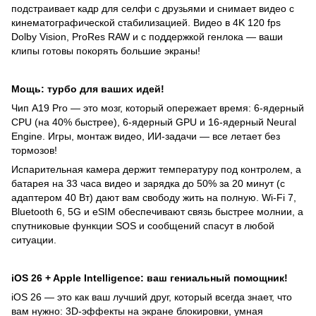
подстраивает кадр для селфи с друзьями и снимает видео с
кинематографической стабилизацией. Видео в 4K 120 fps
Dolby Vision, ProRes RAW и с поддержкой генлока — ваши
клипы готовы покорять большие экраны!
Мощь: турбо для ваших идей!
Чип A19 Pro — это мозг, который опережает время: 6-ядерный
CPU (на 40% быстрее), 6-ядерный GPU и 16-ядерный Neural
Engine. Игры, монтаж видео, ИИ-задачи — все летает без
тормозов!
Испарительная камера держит температуру под контролем, а
батарея на 33 часа видео и зарядка до 50% за 20 минут (с
адаптером 40 Вт) дают вам свободу жить на полную. Wi-Fi 7,
Bluetooth 6, 5G и eSIM обеспечивают связь быстрее молнии, а
спутниковые функции SOS и сообщений спасут в любой
ситуации.
iOS 26 + Apple Intelligence: ваш гениальный помощник!
iOS 26 — это как ваш лучший друг, который всегда знает, что
вам нужно: 3D-эффекты на экране блокировки, умная