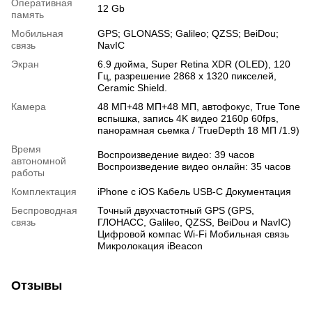
Оперативная
12 Gb
память
Мобильная
GPS; GLONASS; Galileo; QZSS; BeiDou;
связь
NavIC
Экран
6.9 дюйма, Super Retina XDR (OLED), 120
Гц, разрешение 2868 x 1320 пикселей,
Ceramic Shield.
Камера
48 МП+48 МП+48 МП, автофокус, True Tone
вспышка, запись 4K видео 2160p 60fps,
панорамная сьемка / TrueDepth 18 МП /1.9)
Время
Воспроизведение видео: 39 часов
автономной
Воспроизведение видео онлайн: 35 часов
работы
Комплектация
iPhone с iOS Кабель USB-C Документация
Беспроводная
Точный двухчастотный GPS (GPS,
связь
ГЛОНАСС, Galileo, QZSS, BeiDou и NavIC)
Цифровой компас Wi-Fi Мобильная связь
Микролокация iBeacon
Отзывы