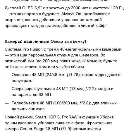
Дисплей OLED 6,9" с яркостью до 3000 нит и частотой 120 Гц
— это как портал в будущее. Always-On, антибликовое
покрытие, кнопка действия и управление камерой
превращают каждое взаимодействие в чистый кайф!
Камеры: ваш личный Оскар за съемку!
Система Pro Fusion с тремя 48-мегапиксельными камерами
— это ваша персональная студия для шедевров. 8x
оптический зум (до 200 мм) ловит каждый момент, будь то
пейзаж за горизонтом или улыбка вблизи.
Основная 48 МП (24/48 мм, ƒ/1.78): яркие кадры даже в
полумраке.
Сверхширокоугольная 48 МП (13 мм, ƒ/2.2): макро и
панорамы до 63 МП.
Телеобъектив 48 МП (100/200 мм, ƒ/2.8): для эпичных
дальних снимков.
Ночной режим, Smart HDR 5, ProRAW и функция Уборка
одним касанием убирают лишнее с фото. Фронтальная
камера Center Stage 18 МП (ƒ/1.9) автоматически