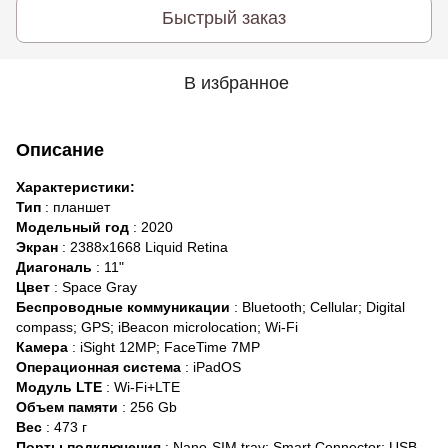
Быстрый заказ
В избранное
Описание
Характеристики:
Тип
: планшет
Модельный год
: 2020
Экран
: 2388x1668 Liquid Retina
Диагональ
: 11"
Цвет
: Space Gray
Беспроводные коммуникации
: Bluetooth; Cellular; Digital
compass; GPS; iBeacon microlocation; Wi-Fi
Камера
: iSight 12MP; FaceTime 7MP
Операционная система
: iPadOS
Модуль LTE
: Wi-Fi+LTE
Объем памяти
: 256 Gb
Вес
: 473 г
Порты подключения
: Nano-SIM tray; Smart Connector; USB-