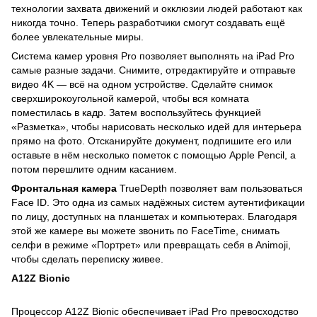
технологии захвата движений и окклюзии людей работают как
никогда точно. Теперь разработчики смогут создавать ещё
более увлекательные миры.
Система камер уровня Pro позволяет выполнять на iPad Pro
самые разные задачи. Снимите, отредактируйте и отправьте
видео 4K — всё на одном устройстве. Сделайте снимок
сверхширокоугольной камерой, чтобы вся комната
поместилась в кадр. Затем воспользуйтесь функцией
«Разметка», чтобы нарисовать несколько идей для интерьера
прямо на фото. Отсканируйте документ, подпишите его или
оставьте в нём несколько пометок с помощью Apple Pencil, а
потом перешлите одним касанием.
Фронтальная камера
TrueDepth позволяет вам пользоваться
Face ID. Это одна из самых надёжных систем аутентификации
по лицу, доступных на планшетах и компьютерах. Благодаря
этой же камере вы можете звонить по FaceTime, снимать
селфи в режиме «Портрет» или превращать себя в Animoji,
чтобы сделать переписку живее.
A12Z Bionic
Процессор A12Z Bionic обеспечивает iPad Pro превосходство