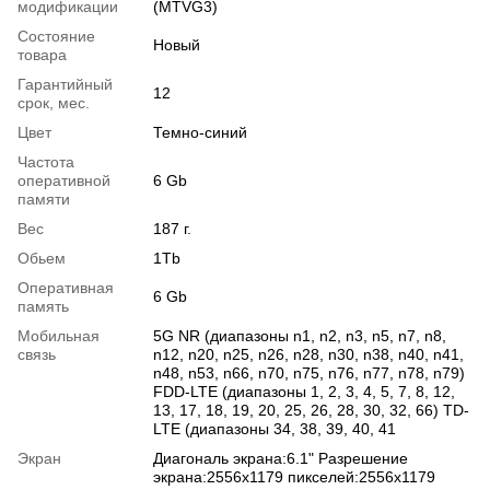
модификации
(MTVG3)
Состояние
Новый
товара
Гарантийный
12
срок, мес.
Цвет
Темно-синий
Частота
оперативной
6 Gb
памяти
Вес
187 г.
Обьем
1Tb
Оперативная
6 Gb
память
Мобильная
5G NR (диапазоны n1, n2, n3, n5, n7, n8,
связь
n12, n20, n25, n26, n28, n30, n38, n40, n41,
n48, n53, n66, n70, n75, n76, n77, n78, n79)
FDD-LTE (диапазоны 1, 2, 3, 4, 5, 7, 8, 12,
13, 17, 18, 19, 20, 25, 26, 28, 30, 32, 66) TD-
LTE (диапазоны 34, 38, 39, 40, 41
Экран
Диагональ экрана:6.1" Разрешение
экрана:2556x1179 пикселей:2556x1179