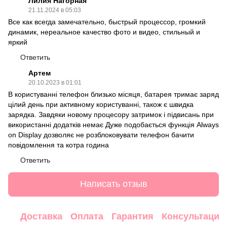
Лилия Нагорная
21.11.2024 в 05:03
Все как всегда замечательно, быстрый процессор, громкий
динамик, нереальное качество фото и видео, стильный и
яркий
Ответить
Артем
20.10.2023 в 01:01
В користуванні телефон близько місяця, батарея тримає заряд
цілий день при активному користуванні, також є швидка
зарядка. Завдяки новому процесору затримок і підвисань при
використанні додатків немає Дуже подобається функція Always
on Display дозволяє не розблоковувати телефон бачити
повідомлення та котра година
Ответить
Написать отзыв
Доставка
Оплата
Гарантия
Консультация