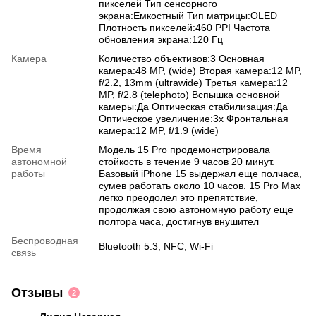
пикселей Тип сенсорного
экрана:Емкостный Тип матрицы:OLED
Плотность пикселей:460 PPI Частота
обновления экрана:120 Гц
Камера
Количество объективов:3 Основная
камера:48 MP, (wide) Вторая камера:12 MP,
f/2.2, 13mm (ultrawide) Третья камера:12
MP, f/2.8 (telephoto) Вспышка основной
камеры:Да Оптическая стабилизация:Да
Оптическое увеличение:3x Фронтальная
камера:12 MP, f/1.9 (wide)
Время
Модель 15 Pro продемонстрировала
автономной
стойкость в течение 9 часов 20 минут.
работы
Базовый iPhone 15 выдержал еще полчаса,
сумев работать около 10 часов. 15 Pro Max
легко преодолел это препятствие,
продолжая свою автономную работу еще
полтора часа, достигнув внушител
Беспроводная
Bluetooth 5.3, NFC, Wi-Fi
связь
Отзывы
2